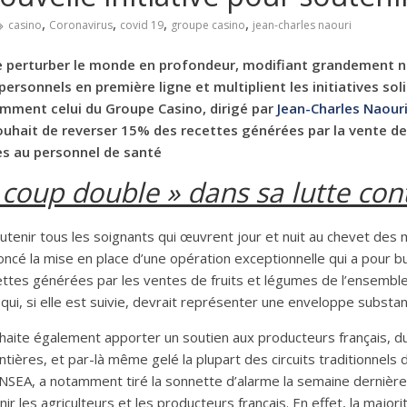
,
,
,
,
casino
Coronavirus
covid 19
groupe casino
jean-charles naouri
e perturber le monde en profondeur, modifiant grandement n
rsonnels en première ligne et multiplient les initiatives sol
amment celui du Groupe Casino, dirigé par
Jean-Charles Naour
uhait de reverser 15% des recettes générées par la vente de
es au personnel de santé
 coup double » dans sa lutte con
enir tous les soignants qui œuvrent jour et nuit au chevet des m
ncé la mise en place d’une opération exceptionnelle qui a pour but d
ettes générées par les ventes de fruits et légumes de l’ensemb
i, si elle est suivie, devrait représenter une enveloppe substanti
haite également apporter un soutien aux producteurs français, du
tières, et par-là même gelé la plupart des circuits traditionnels d
FNSEA, a notamment tiré la sonnette d’alarme la semaine dernière,
r les agriculteurs et les producteurs français. En effet, la major