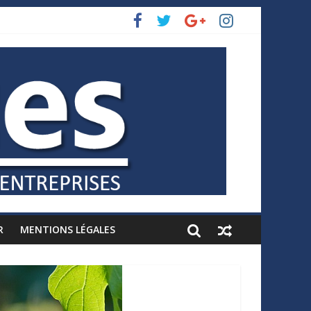
R
MENTIONS LÉGALES