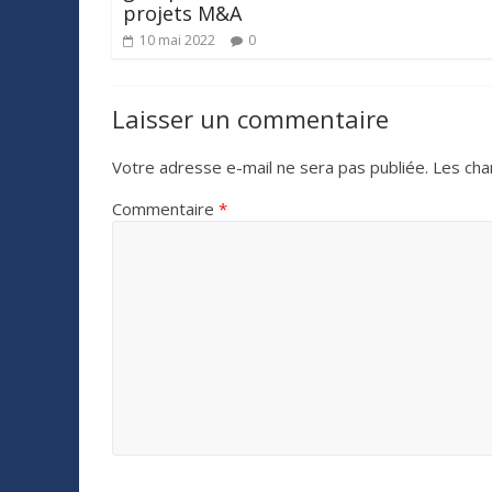
projets M&A
10 mai 2022
0
Laisser un commentaire
Votre adresse e-mail ne sera pas publiée.
Les cha
Commentaire
*