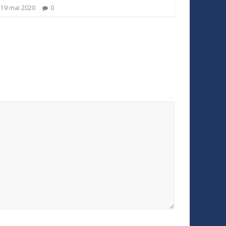
19 mai 2020
0