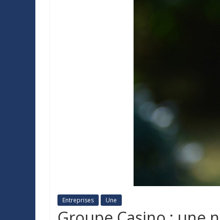
Entreprises
Une
Groupe Casino : une no