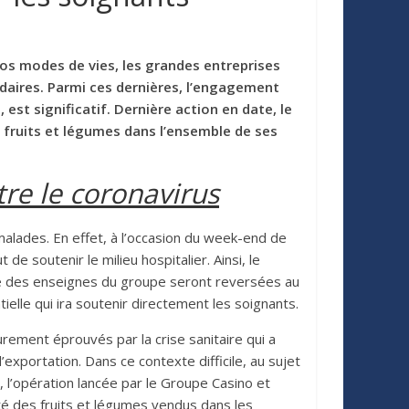
os modes de vies, les grandes entreprises
idaires. Parmi ces dernières, l’engagement
i
, est significatif. Dernière action en date, le
 fruits et légumes dans l’ensemble de ses
tre le coronavirus
alades. En effet, à l’occasion du week-end de
e soutenir le milieu hospitalier. Ainsi, le
le des enseignes du groupe seront reversées au
elle qui ira soutenir directement les soignants.
rement éprouvés par la crise sanitaire qui a
’exportation. Dans ce contexte difficile, au sujet
 l’opération lancée par le Groupe Casino et
ité des fruits et légumes vendus dans les