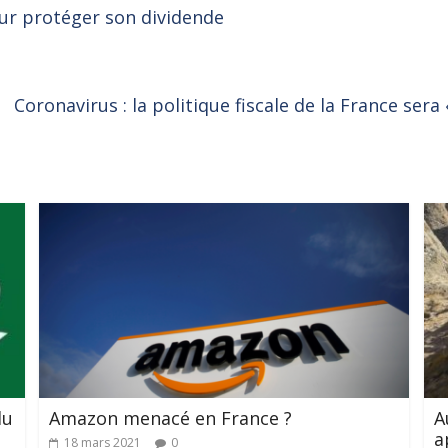
our protéger son dividende
Coronavirus : la politique fiscale de la France se
du
Amazon menacé en France ?
A
a
18 mars 2021
0