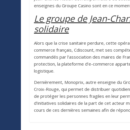
enseignes du Groupe Casino sont en ce moment is
Le groupe de Jean-Charl
solidaire
Alors que la crise sanitaire perdure, cette opér
commerce français, Cdiscount, met ses compéten
commandés par l’association des maires de Franc
protection, la plateforme d’e-commerce apparten
logistique.
Dernièrement, Monoprix, autre enseigne du Groupe
Croix-Rouge, qui permet de distribuer quotidie
de protéger les personnes fragiles en leur perm
d’initiatives solidaires de la part de cet acteur 
cours de ces dernières semaines afin de répon