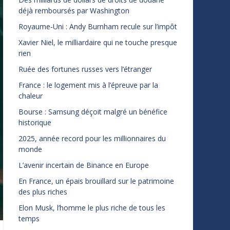
déjà remboursés par Washington
Royaume-Uni : Andy Burnham recule sur l’impôt
Xavier Niel, le milliardaire qui ne touche presque
rien
Ruée des fortunes russes vers l’étranger
France : le logement mis à l’épreuve par la
chaleur
Bourse : Samsung déçoit malgré un bénéfice
historique
2025, année record pour les millionnaires du
monde
L’avenir incertain de Binance en Europe
En France, un épais brouillard sur le patrimoine
des plus riches
Elon Musk, l’homme le plus riche de tous les
temps