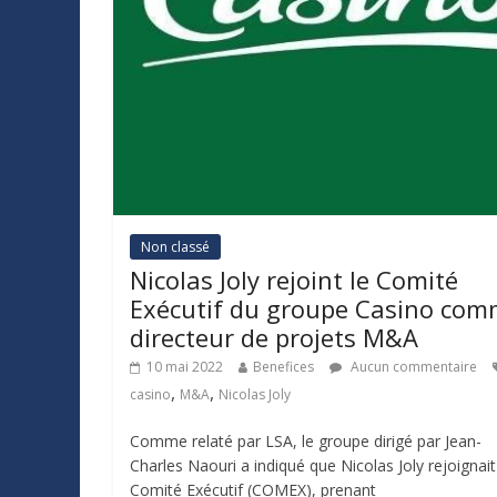
Non classé
Nicolas Joly rejoint le Comité
Exécutif du groupe Casino co
directeur de projets M&A
10 mai 2022
Benefices
Aucun commentaire
,
,
casino
M&A
Nicolas Joly
Comme relaté par LSA, le groupe dirigé par Jean-
Charles Naouri a indiqué que Nicolas Joly rejoignai
Comité Exécutif (COMEX), prenant