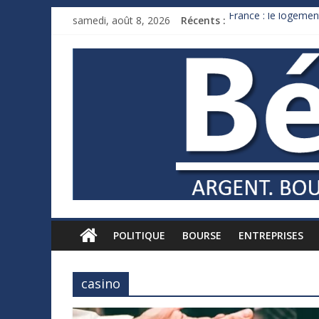
samedi, août 8, 2026
Récents :
France : le logement
Des milliards de d
Royaume-Uni : Andy
Xavier Niel, le mill
Ruée des fortunes r
POLITIQUE
BOURSE
ENTREPRISES
casino