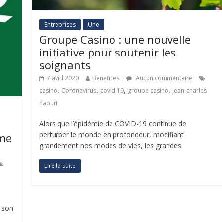
Entreprises
Une
Groupe Casino : une nouvelle
initiative pour soutenir les
soignants
7 avril 2020
Benefices
Aucun commentaire
,
,
,
,
casino
Coronavirus
covid 19
groupe casino
jean-charles
naouri
Alors que l’épidémie de COVID-19 continue de
perturber le monde en profondeur, modifiant
mme
grandement nos modes de vies, les grandes
Lire la suite
t son