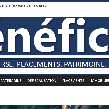
 mis à l’épreuve par la chaleur
ollars de droits de douane déjà remboursés par Washington
 Burnham recule sur l’impôt
iardaire qui ne touche presque rien
usses vers l’étranger
PATRIMOINE
DÉFISCALISATION
PLACEMENTS
IMMOBILIE