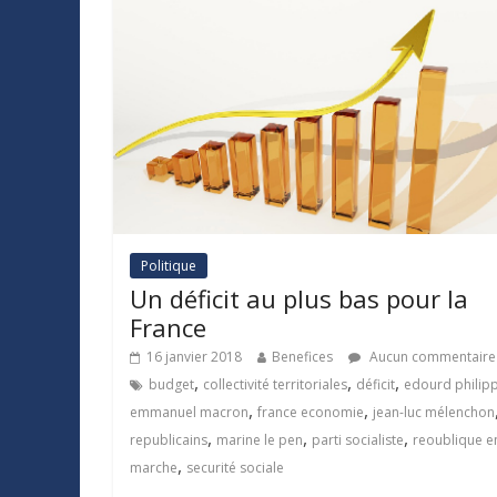
Politique
Un déficit au plus bas pour la
France
16 janvier 2018
Benefices
Aucun commentaire
,
,
,
budget
collectivité territoriales
déficit
edourd philip
,
,
emmanuel macron
france economie
jean-luc mélenchon
,
,
,
republicains
marine le pen
parti socialiste
reoublique e
,
marche
securité sociale