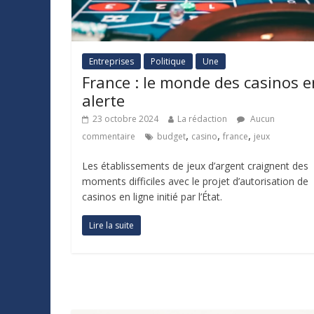
Entreprises
Politique
Une
France : le monde des casinos e
alerte
23 octobre 2024
La rédaction
Aucun
,
,
,
commentaire
budget
casino
france
jeux
Les établissements de jeux d’argent craignent des
moments difficiles avec le projet d’autorisation de
casinos en ligne initié par l’État.
Lire la suite