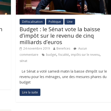
Défiscalisation
Politique
Une
n
Budget : le Sénat vote la baisse
d’impôt sur le revenu de cinq
milliards d’euros
24 novembre 2019
Benefices
Aucun
,
,
,
commentaire
budget
fiscalité
impôts sur le revenu
sénat
Le Sénat a voté samedi matin la baisse d’impôt sur le
revenu pour les ménages, une des mesures phares du
budget
Lire la suite