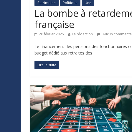
Patrimoine
Politique
Une
La bombe à retardeme
française
26 février 2025
La rédaction
Aucun commenta
Le financement des pensions des fonctionnaires co
budget dédié aux retraites des
Lire la suite