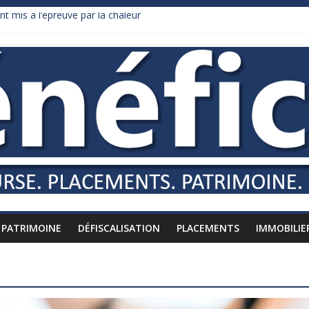
nt mis à l’épreuve par la chaleur
dollars de droits de douane déjà remboursés par Washington
y Burnham recule sur l’impôt
liardaire qui ne touche presque rien
russes vers l’étranger
PATRIMOINE
DÉFISCALISATION
PLACEMENTS
IMMOBILIE