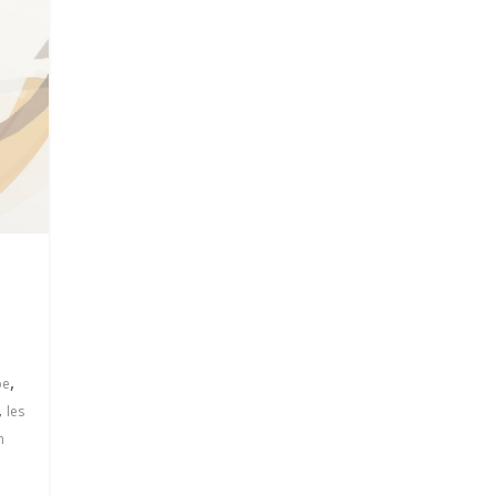
,
pe
,
les
n