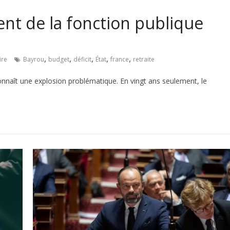
nt de la fonction publique
,
,
,
,
,
ire
Bayrou
budget
déficit
État
france
retraite
nnaît une explosion problématique. En vingt ans seulement, le