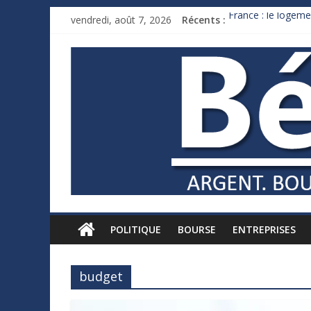
vendredi, août 7, 2026
Récents :
France : le logeme
Des milliards de 
Royaume-Uni : And
Xavier Niel, le mil
Ruée des fortunes 
POLITIQUE
BOURSE
ENTREPRISES
budget