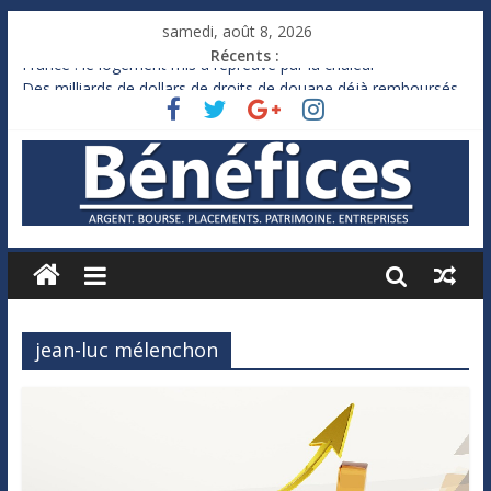
samedi, août 8, 2026
Récents :
France : le logement mis à l’épreuve par la chaleur
Des milliards de dollars de droits de douane déjà remboursés
par Washington
Royaume-Uni : Andy Burnham recule sur l’impôt
Xavier Niel, le milliardaire qui ne touche presque rien
Ruée des fortunes russes vers l’étranger
jean-luc mélenchon