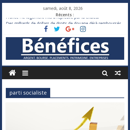
samedi, août 8, 2026
Récents :
France : le logement mis à l’épreuve par la chaleur
Des milliards de dollars de droits de douane déjà remboursés
par Washington
Royaume-Uni : Andy Burnham recule sur l’impôt
Xavier Niel, le milliardaire qui ne touche presque rien
Ruée des fortunes russes vers l’étranger
parti socialiste