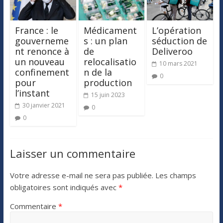
France : le
Médicament
L’opération
gouverneme
s : un plan
séduction de
nt renonce à
de
Deliveroo
un nouveau
relocalisatio
10 mars 2021
confinement
n de la
0
pour
production
l’instant
15 juin 2023
30 janvier 2021
0
0
Laisser un commentaire
Votre adresse e-mail ne sera pas publiée.
Les champs
obligatoires sont indiqués avec
*
Commentaire
*