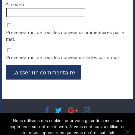
Site web
Prévenez-moi de tous les nouveaux commentaires par e-
mail.
Prévenez-moi de tous les nouveaux articles par e-mail.
Copyright © 2026
Bénéfices, l'actualité de votre argent, de
Nous utilisons des cookies pour vous garantir la meilleure
votre patrimoine et de vos placements
. Tous droits réservés.
expérience sur notre site web. Si vous continuez à utiliser ce
Theme ColorMag par
ThemeGrill.
. Propulsé par
WordPress
.
site, nous supposerons que vous en êtes satisfait.