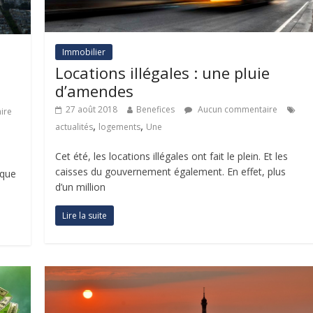
Immobilier
Locations illégales : une pluie
d’amendes
27 août 2018
Benefices
Aucun commentaire
ire
,
,
actualités
logements
Une
Cet été, les locations illégales ont fait le plein. Et les
caisses du gouvernement également. En effet, plus
ique
d’un million
Lire la suite