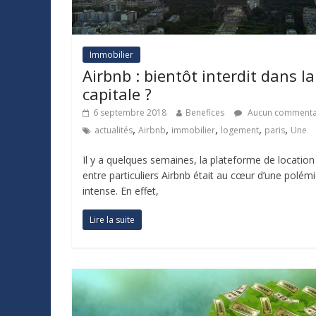
Immobilier
Airbnb : bientôt interdit dans la
capitale ?
6 septembre 2018
Benefices
Aucun commenta
,
,
,
,
,
actualités
Airbnb
immobilier
logement
paris
Une
Il y a quelques semaines, la plateforme de location
entre particuliers Airbnb était au cœur d’une polém
intense. En effet,
Lire la suite