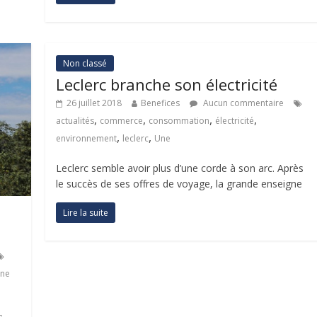
Non classé
Leclerc branche son électricité
26 juillet 2018
Benefices
Aucun commentaire
,
,
,
,
actualités
commerce
consommation
électricité
,
,
environnement
leclerc
Une
Leclerc semble avoir plus d’une corde à son arc. Après
le succès de ses offres de voyage, la grande enseigne
Lire la suite
ne