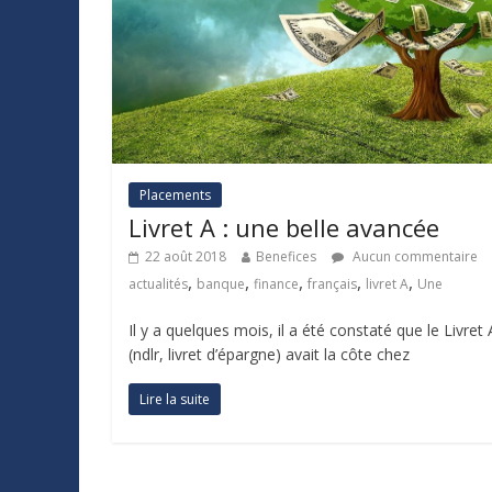
Placements
Livret A : une belle avancée
22 août 2018
Benefices
Aucun commentaire
,
,
,
,
,
actualités
banque
finance
français
livret A
Une
Il y a quelques mois, il a été constaté que le Livret 
(ndlr, livret d’épargne) avait la côte chez
Lire la suite