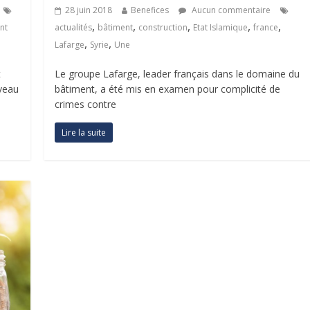
28 juin 2018
Benefices
Aucun commentaire
,
,
,
,
,
nt
actualités
bâtiment
construction
Etat Islamique
france
,
,
Lafarge
Syrie
Une
t
Le groupe Lafarge, leader français dans le domaine du
iveau
bâtiment, a été mis en examen pour complicité de
crimes contre
Lire la suite