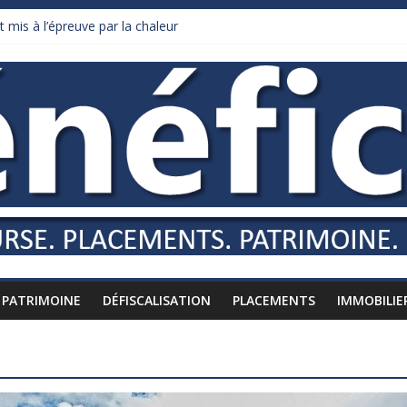
 mis à l’épreuve par la chaleur
ollars de droits de douane déjà remboursés par Washington
 Burnham recule sur l’impôt
iardaire qui ne touche presque rien
usses vers l’étranger
PATRIMOINE
DÉFISCALISATION
PLACEMENTS
IMMOBILIE