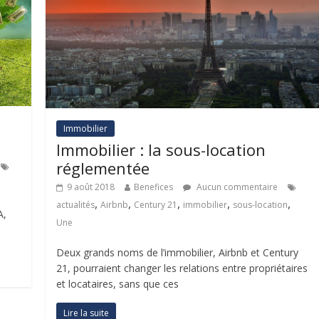
Immobilier
Immobilier : la sous-location
réglementée
9 août 2018
Benefices
Aucun commentaire
,
,
,
,
,
actualités
Airbnb
Century 21
immobilier
sous-location
A,
Une
Deux grands noms de l’immobilier, Airbnb et Century
21, pourraient changer les relations entre propriétaires
et locataires, sans que ces
Lire la suite