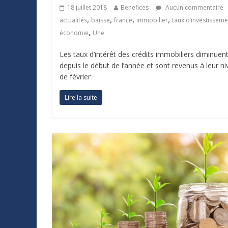
18 juillet 2018
Benefices
Aucun commentaire
,
,
,
,
actualités
baisse
france
immobilier
taux d’investisseme
,
économie
Une
Les taux d’intérêt des crédits immobiliers diminuen
depuis le début de l’année et sont revenus à leur n
de février
Lire la suite