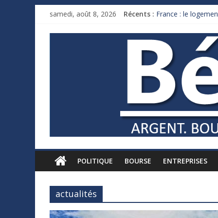
samedi, août 8, 2026
Récents :
France : le logement
Des milliards de d
Royaume-Uni : Andy
Xavier Niel, le mill
Ruée des fortunes r
POLITIQUE
BOURSE
ENTREPRISES
actualités