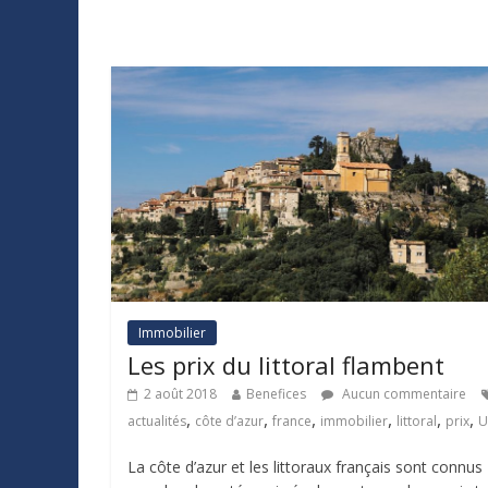
Immobilier
Les prix du littoral flambent
2 août 2018
Benefices
Aucun commentaire
,
,
,
,
,
,
actualités
côte d’azur
france
immobilier
littoral
prix
U
La côte d’azur et les littoraux français sont connus