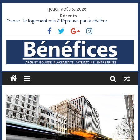
jeudi, août 6, 2026
Récents :
France : le logement mis à l’épreuve par la chaleur
Des milliards de dollars de droits de douane déjà remboursés
par Washington
Royaume-Uni : Andy Burnham recule sur l’impôt
Xavier Niel, le milliardaire qui ne touche presque rien
Ruée des fortunes russes vers l’étranger