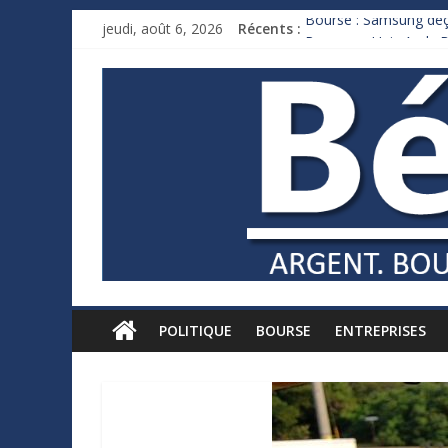
jeudi, août 6, 2026
Récents :
Bourse : Samsung déço
Royaume-Uni : Andy B
Xavier Niel, le milliar
Ruée des fortunes russ
France : le logement m
POLITIQUE
BOURSE
ENTREPRISES