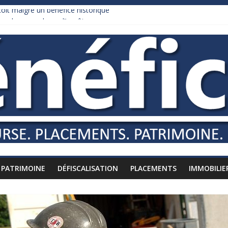
it malgré un bénéfice historique
urnham recule sur l’impôt
daire qui ne touche presque rien
es vers l’étranger
is à l’épreuve par la chaleur
PATRIMOINE
DÉFISCALISATION
PLACEMENTS
IMMOBILIE