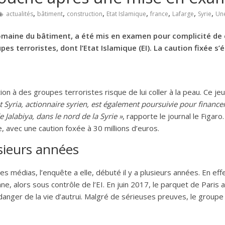
,
,
,
,
,
,
,
actualités
bâtiment
construction
Etat Islamique
france
Lafarge
Syrie
Un
domaine du bâtiment, a été mis en examen pour complicité de c
es terroristes, dont l’Etat Islamique (EI). La caution fixée s’é
ion à des groupes terroristes risque de lui coller à la peau. Ce j
Syria, actionnaire syrien, est également poursuivie pour finance
e Jalabiya, dans le nord de la Syrie »
, rapporte le journal le Figar
re, avec une caution foxée à 30 millions d’euros.
sieurs années
 les médias, l’enquête a elle, débuté il y a plusieurs années. En effe
ne, alors sous contrôle de l’EI. En juin 2017, le parquet de Paris a
anger de la vie d’autrui. Malgré de sérieuses preuves, le groupe a 