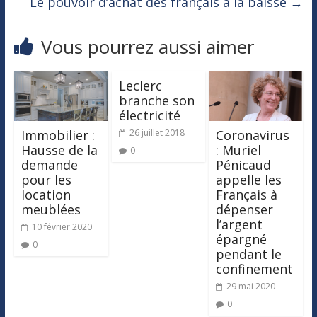
Le pouvoir d’achat des français à la baisse
→
Vous pourrez aussi aimer
Leclerc
branche son
électricité
Immobilier :
Coronavirus
26 juillet 2018
Hausse de la
: Muriel
0
demande
Pénicaud
pour les
appelle les
location
Français à
meublées
dépenser
l’argent
10 février 2020
épargné
0
pendant le
confinement
29 mai 2020
0