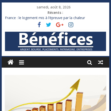
samedi, août 8, 2026
Récents :
France : le logement mis à l’épreuve par la chaleur
Des milliards de dollars de droits de douane déjà remboursés
par Washington
Royaume-Uni : Andy Burnham recule sur l’impôt
Xavier Niel, le milliardaire qui ne touche presque rien
Ruée des fortunes russes vers l’étranger