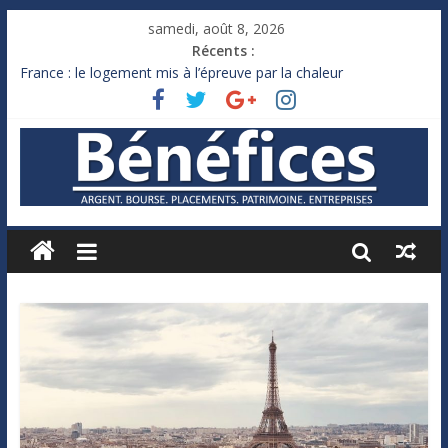
samedi, août 8, 2026
Récents :
France : le logement mis à l’épreuve par la chaleur
Des milliards de dollars de droits de douane déjà remboursés
par Washington
Royaume-Uni : Andy Burnham recule sur l’impôt
Xavier Niel, le milliardaire qui ne touche presque rien
Ruée des fortunes russes vers l’étranger