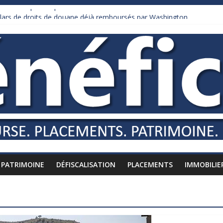
 mis à l’épreuve par la chaleur
ollars de droits de douane déjà remboursés par Washington
 Burnham recule sur l’impôt
iardaire qui ne touche presque rien
usses vers l’étranger
PATRIMOINE
DÉFISCALISATION
PLACEMENTS
IMMOBILIE