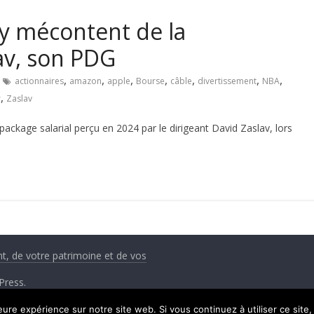
y mécontent de la
av, son PDG
,
,
,
,
,
,
,
actionnaires
amazon
apple
Bourse
câble
divertissement
NBA
,
r
Zaslav
ckage salarial perçu en 2024 par le dirigeant David Zaslav, lors
nt, de votre patrimoine et de vos
Press
.
leure expérience sur notre site web. Si vous continuez à utiliser ce sit