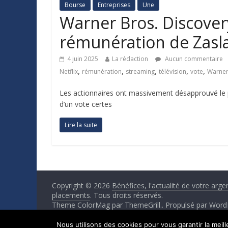
Bourse
Entreprises
Une
Warner Bros. Discover
rémunération de Zasl
4 juin 2025
La rédaction
Aucun commentaire
,
,
,
,
,
Netflix
rémunération
streaming
télévision
vote
Warne
Les actionnaires ont massivement désapprouvé le pa
d’un vote certes
Lire la suite
Copyright © 2026
Bénéfices, l'actualité de votre arge
placements
. Tous droits réservés.
Theme ColorMag par
ThemeGrill.
. Propulsé par
Word
Nous utilisons des cookies pour vous garantir la meil