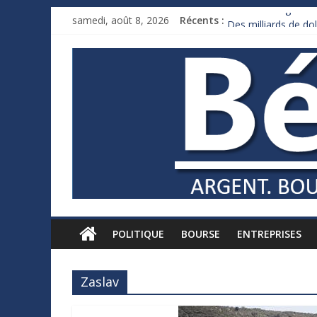
France : le logement
samedi, août 8, 2026
Récents :
Des milliards de d
Royaume-Uni : Andy
Xavier Niel, le mill
Ruée des fortunes r
POLITIQUE
BOURSE
ENTREPRISES
Zaslav