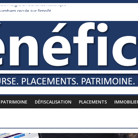
it malgré un bénéfice historique
urnham recule sur l’impôt
daire qui ne touche presque rien
es vers l’étranger
is à l’épreuve par la chaleur
PATRIMOINE
DÉFISCALISATION
PLACEMENTS
IMMOBILIE