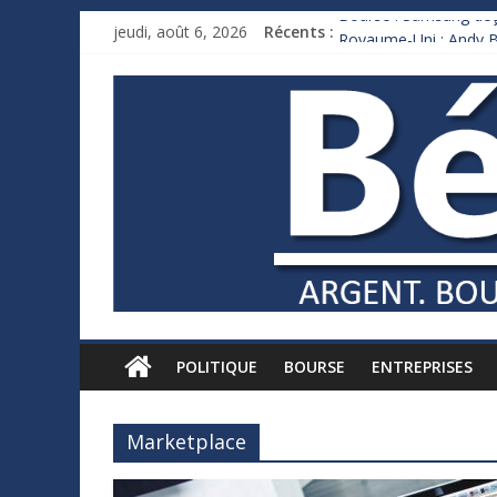
Bourse : Samsung déço
jeudi, août 6, 2026
Récents :
Royaume-Uni : Andy B
Xavier Niel, le milliar
Ruée des fortunes russ
France : le logement m
POLITIQUE
BOURSE
ENTREPRISES
Marketplace