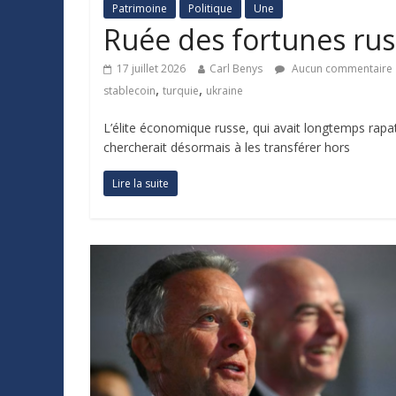
Patrimoine
Politique
Une
Ruée des fortunes russ
17 juillet 2026
Carl Benys
Aucun commentaire
,
,
stablecoin
turquie
ukraine
L’élite économique russe, qui avait longtemps rapa
chercherait désormais à les transférer hors
Lire la suite