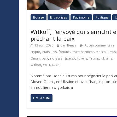
Bourse
Entreprises
Patrimoine
Politique
U
Witkoff, l’envoyé qui s’enrichit 
prêchant la paix
13 avril 2026
Carl Benys
Aucun commentaire
,
,
,
,
,
crypto
etats-unis
fortune
investissement
Moscou
Mus
,
,
,
,
,
,
,
Oman
paix
richesse
SpaceX
tokens
Trump
ukraine
,
,
,
Witkoff
WLFI
X
xAI
Nommé par Donald Trump pour négocier la paix a
Moyen-Orient, en Ukraine et avec l’Iran, le promot
immobilier new-yorkais a
Lire la suite