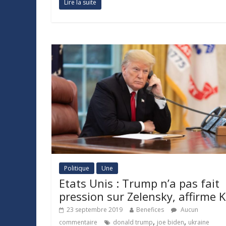
Lire la suite
Politique
Une
Etats Unis : Trump n’a pas fait
pression sur Zelensky, affirme K
23 septembre 2019
Benefices
Aucun
,
,
commentaire
donald trump
joe biden
ukraine