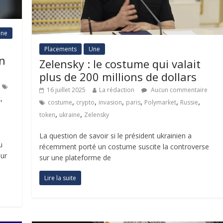
ne
Placements
Une
en
Zelensky : le costume qui valait
plus de 200 millions de dollars
16 juillet 2025
La rédaction
Aucun commentaire
,
k
,
,
,
,
,
,
costume
crypto
invasion
paris
Polymarket
Russie
,
,
token
ukraine
Zelensky
La question de savoir si le président ukrainien a
u
récemment porté un costume suscite la controverse
eur
sur une plateforme de
Lire la suite