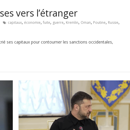
es vers l’étranger
,
,
,
,
,
,
,
,
capitaux
économie
fuite
guerre
Kremlin
Oman
Poutine
Russie
trié ses capitaux pour contourner les sanctions occidentales,