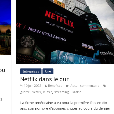
ou
Entreprises
Une
Netflix dans le dur
o
10 juin 2022
Benefices
Aucun commentaire
,
,
,
,
guerre
Netflix
Russie
streaming
ukraine
ts
La firme américaine a vu pour la première fois en dix
ans, son nombre d’abonnés chuter au cours du dernier