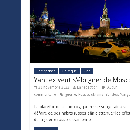
Entreprises
Politique
Une
Yandex veut s’éloigner de Mosc
28 novembre 2022
La rédaction
Aucun
,
,
,
,
commentaire
guerre
Russie
ukraine
Yandex
Yang
La plateforme technologique russe songerait à se
défaire de ses habits russes afin d’atténuer les effe
de la guerre russo-ukrainienne