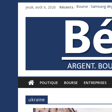
jeudi, août 6, 2026
Récents :
Bourse : Samsung déço
Royaume-Uni : Andy B
Xavier Niel, le milliar
Ruée des fortunes russ
France : le logement m
POLITIQUE
BOURSE
ENTREPRISES
ukraine