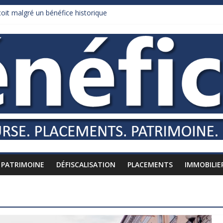
it malgré un bénéfice historique
urnham recule sur l’impôt
daire qui ne touche presque rien
es vers l’étranger
is à l’épreuve par la chaleur
PATRIMOINE
DÉFISCALISATION
PLACEMENTS
IMMOBILIE