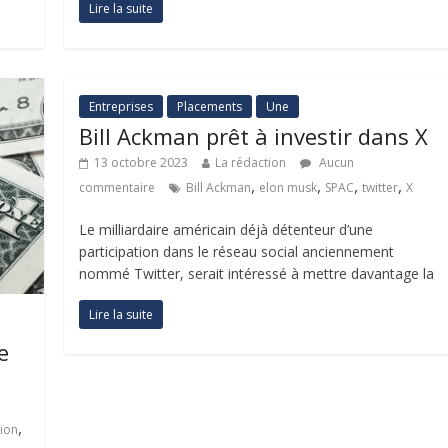
Lire la suite
Entreprises
Placements
Une
Bill Ackman prêt à investir dans X
13 octobre 2023
La rédaction
Aucun
,
,
,
,
commentaire
Bill Ackman
elon musk
SPAC
twitter
X
Le milliardaire américain déjà détenteur d’une
participation dans le réseau social anciennement
nommé Twitter, serait intéressé à mettre davantage la
Lire la suite
e
,
lion