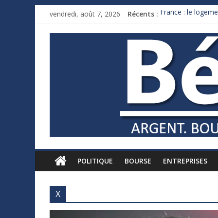
vendredi, août 7, 2026
Récents :
France : le logeme
Des milliards de 
Royaume-Uni : And
Xavier Niel, le mil
Ruée des fortunes 
POLITIQUE
BOURSE
ENTREPRISES
X