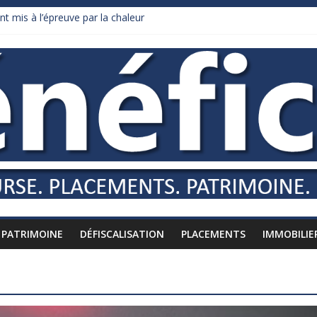
nt mis à l’épreuve par la chaleur
dollars de droits de douane déjà remboursés par Washington
y Burnham recule sur l’impôt
liardaire qui ne touche presque rien
russes vers l’étranger
PATRIMOINE
DÉFISCALISATION
PLACEMENTS
IMMOBILIE