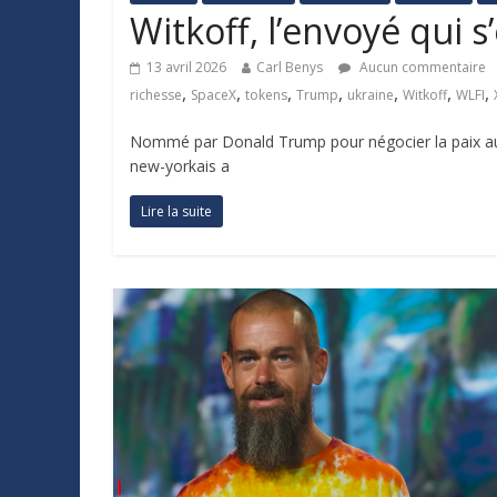
Witkoff, l’envoyé qui s
13 avril 2026
Carl Benys
Aucun commentaire
,
,
,
,
,
,
,
richesse
SpaceX
tokens
Trump
ukraine
Witkoff
WLFI
Nommé par Donald Trump pour négocier la paix au 
new-yorkais a
Lire la suite