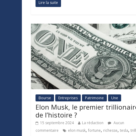
Lire la suite
Bourse
Entreprises
Patrimoine
Une
Elon Musk, le premier trillionair
de l’histoire ?
15 septembre 2024
La rédaction
Aucun
,
,
,
,
commentaire
elon musk
fortune
richesse
tesla
tril