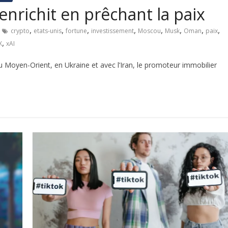
’enrichit en prêchant la paix
,
,
,
,
,
,
,
,
crypto
etats-unis
fortune
investissement
Moscou
Musk
Oman
paix
,
X
xAI
Moyen-Orient, en Ukraine et avec l’Iran, le promoteur immobilier