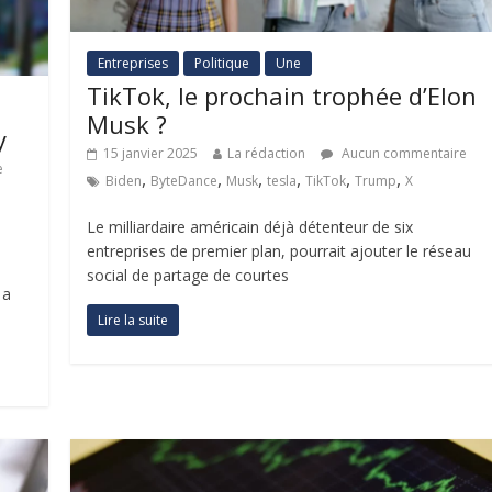
Entreprises
Politique
Une
TikTok, le prochain trophée d’Elon
Musk ?
y
15 janvier 2025
La rédaction
Aucun commentaire
e
,
,
,
,
,
,
Biden
ByteDance
Musk
tesla
TikTok
Trump
X
Le milliardaire américain déjà détenteur de six
entreprises de premier plan, pourrait ajouter le réseau
social de partage de courtes
 a
Lire la suite