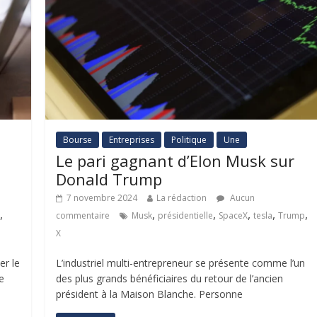
Bourse
Entreprises
Politique
Une
Le pari gagnant d’Elon Musk sur
Donald Trump
7 novembre 2024
La rédaction
Aucun
,
,
,
,
,
,
commentaire
Musk
présidentielle
SpaceX
tesla
Trump
X
er le
L’industriel multi-entrepreneur se présente comme l’un
e
des plus grands bénéficiaires du retour de l’ancien
président à la Maison Blanche. Personne