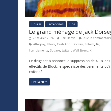
Bourse
Entreprises
Une
Le grand ménage de Jack Dorse
28 février 2026
Carl Benys
Aucun commentair
,
,
,
,
,
,
Afterpay
Block
Cash App
Dorsey
fintech
IA
,
,
,
,
licenciements
Square
twitter
Wall Street
X
Le dirigeant a annoncé la suppression de 40 % des
effectifs de Block, le spécialiste des paiements qu’il
cofondé.
Lire la suite