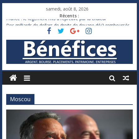
samedi, août 8, 2026
Récents :
France : le logement mis à l’épreuve par la chaleur
Des milliards de dollars de droits de douane déjà remboursés
par Washington
Royaume-Uni : Andy Burnham recule sur l’impôt
Xavier Niel, le milliardaire qui ne touche presque rien
Ruée des fortunes russes vers l’étranger
Moscou