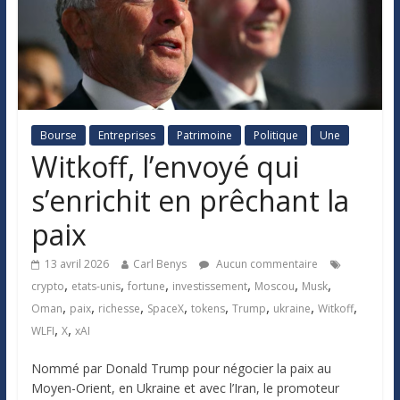
Bourse
Entreprises
Patrimoine
Politique
Une
Witkoff, l’envoyé qui
s’enrichit en prêchant la
paix
13 avril 2026
Carl Benys
Aucun commentaire
,
,
,
,
,
,
crypto
etats-unis
fortune
investissement
Moscou
Musk
,
,
,
,
,
,
,
,
Oman
paix
richesse
SpaceX
tokens
Trump
ukraine
Witkoff
,
,
WLFI
X
xAI
Nommé par Donald Trump pour négocier la paix au
Moyen-Orient, en Ukraine et avec l’Iran, le promoteur