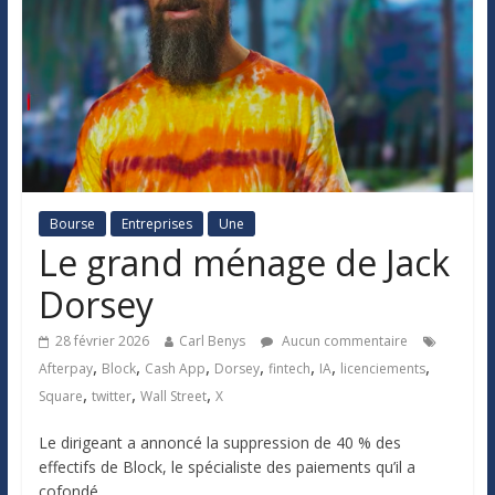
Bourse
Entreprises
Une
Le grand ménage de Jack
Dorsey
28 février 2026
Carl Benys
Aucun commentaire
,
,
,
,
,
,
,
Afterpay
Block
Cash App
Dorsey
fintech
IA
licenciements
,
,
,
Square
twitter
Wall Street
X
Le dirigeant a annoncé la suppression de 40 % des
effectifs de Block, le spécialiste des paiements qu’il a
cofondé.