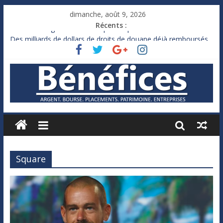
dimanche, août 9, 2026
Récents :
France : le logement mis à l’épreuve par la chaleur
Des milliards de dollars de droits de douane déjà remboursés
par Washington
Royaume-Uni : Andy Burnham recule sur l’impôt
Xavier Niel, le milliardaire qui ne touche presque rien
Ruée des fortunes russes vers l’étranger
Square