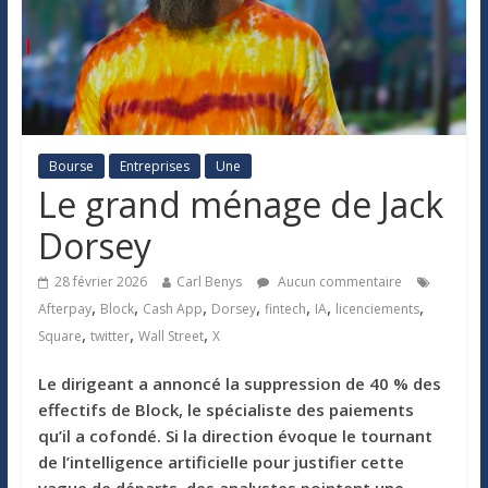
Bourse
Entreprises
Une
Le grand ménage de Jack
Dorsey
28 février 2026
Carl Benys
Aucun commentaire
,
,
,
,
,
,
,
Afterpay
Block
Cash App
Dorsey
fintech
IA
licenciements
,
,
,
Square
twitter
Wall Street
X
Le dirigeant a annoncé la suppression de 40 % des
effectifs de Block, le spécialiste des paiements
qu’il a cofondé. Si la direction évoque le tournant
de l’intelligence artificielle pour justifier cette
vague de départs, des analystes pointent une