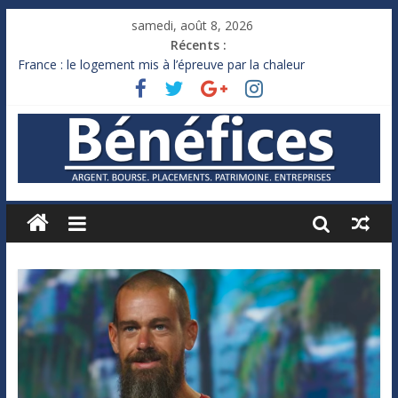
samedi, août 8, 2026
Récents :
France : le logement mis à l’épreuve par la chaleur
Des milliards de dollars de droits de douane déjà remboursés
par Washington
Royaume-Uni : Andy Burnham recule sur l’impôt
Xavier Niel, le milliardaire qui ne touche presque rien
Ruée des fortunes russes vers l’étranger