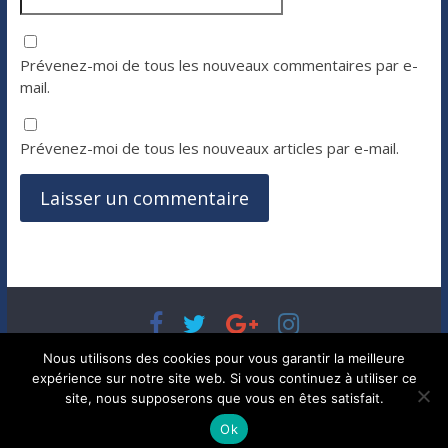
Prévenez-moi de tous les nouveaux commentaires par e-
mail.
Prévenez-moi de tous les nouveaux articles par e-mail.
Copyright © 2026
Bénéfices, l'actualité de votre argent, de
Nous utilisons des cookies pour vous garantir la meilleure
votre patrimoine et de vos placements
. Tous droits réservés.
expérience sur notre site web. Si vous continuez à utiliser ce
Theme ColorMag par
ThemeGrill.
. Propulsé par
WordPress
.
site, nous supposerons que vous en êtes satisfait.
Ok