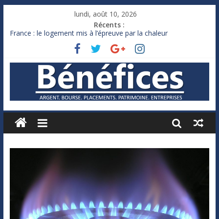
lundi, août 10, 2026
Récents :
France : le logement mis à l’épreuve par la chaleur
Des milliards de dollars de droits de douane déjà remboursés
par Washington
Royaume-Uni : Andy Burnham recule sur l’impôt
Xavier Niel, le milliardaire qui ne touche presque rien
Ruée des fortunes russes vers l’étranger