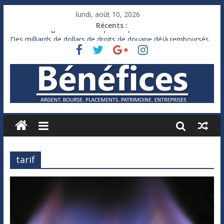
lundi, août 10, 2026
Récents :
France : le logement mis à l’épreuve par la chaleur
Des milliards de dollars de droits de douane déjà remboursés
par Washington
Royaume-Uni : Andy Burnham recule sur l’impôt
Xavier Niel, le milliardaire qui ne touche presque rien
Ruée des fortunes russes vers l’étranger
tarif