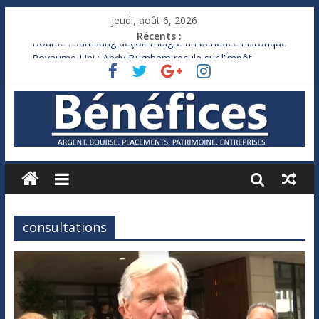
jeudi, août 6, 2026
Récents :
Bourse : Samsung déçoit malgré un bénéfice historique
Royaume-Uni : Andy Burnham recule sur l’impôt
Xavier Niel, le milliardaire qui ne touche presque rien
Ruée des fortunes russes vers l’étranger
France : le logement mis à l’épreuve par la chaleur
consultations