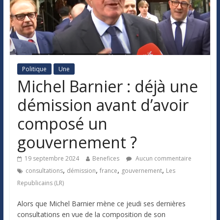
Politique
Une
Michel Barnier : déjà une
démission avant d’avoir
composé un
gouvernement ?
19 septembre 2024
Benefices
Aucun commentaire
,
,
,
,
consultations
démission
france
gouvernement
Les
Republicains (LR)
Alors que Michel Barnier mène ce jeudi ses dernières
consultations en vue de la composition de son