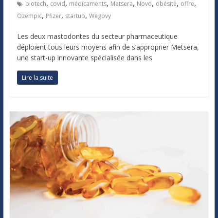
,
,
,
,
,
,
,
biotech
covid
médicaments
Metsera
Novo
obésité
offre
,
,
,
Ozempic
Pfizer
startup
Wegovy
Les deux mastodontes du secteur pharmaceutique
déploient tous leurs moyens afin de s’approprier Metsera,
une start-up innovante spécialisée dans les
Lire la suite