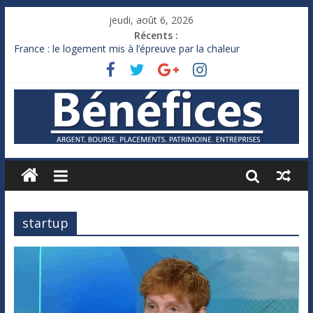
jeudi, août 6, 2026
Récents :
France : le logement mis à l’épreuve par la chaleur
Des milliards de dollars de droits de douane déjà remboursés
par Washington
Royaume-Uni : Andy Burnham recule sur l’impôt
Xavier Niel, le milliardaire qui ne touche presque rien
Ruée des fortunes russes vers l’étranger
startup