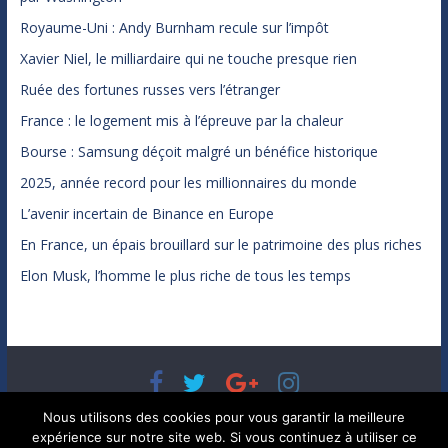
Royaume-Uni : Andy Burnham recule sur l’impôt
Xavier Niel, le milliardaire qui ne touche presque rien
Ruée des fortunes russes vers l’étranger
France : le logement mis à l’épreuve par la chaleur
Bourse : Samsung déçoit malgré un bénéfice historique
2025, année record pour les millionnaires du monde
L’avenir incertain de Binance en Europe
En France, un épais brouillard sur le patrimoine des plus riches
Elon Musk, l’homme le plus riche de tous les temps
Copyright © 2026
Bénéfices, l'actualité de votre argent, de
Nous utilisons des cookies pour vous garantir la meilleure
votre patrimoine et de vos placements
. Tous droits réservés.
expérience sur notre site web. Si vous continuez à utiliser ce