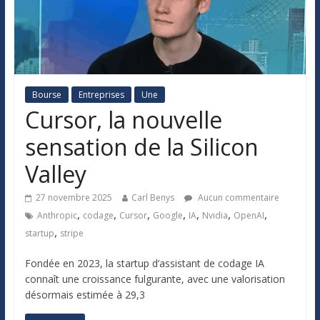
Bourse
Entreprises
Une
Cursor, la nouvelle
sensation de la Silicon
Valley
27 novembre 2025
Carl Benys
Aucun commentaire
,
,
,
,
,
,
,
Anthropic
codage
Cursor
Google
IA
Nvidia
OpenAI
,
startup
stripe
Fondée en 2023, la startup d’assistant de codage IA
connaît une croissance fulgurante, avec une valorisation
désormais estimée à 29,3