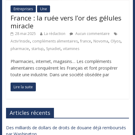
Entreprises
Une
France : la ruée vers l’or des gélules
miracle
28 mai 2025
La rédaction
Aucun commentaire
,
,
,
,
,
Activ'Inside
compléments alimentaires
france
Novoma
Olyos
,
,
,
pharmacie
startup
Synadiet
vitamines
Pharmacies, internet, magasins… Les compléments
alimentaires conquièrent les Français et font prospérer
toute une industrie. Dans une société obsédée par
Lire la suite
Articles récents
Des milliards de dollars de droits de douane déjà remboursés
par Washington