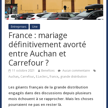
Entreprises
Une
France : mariage
définitivement avorté
entre Auchan et
Carrefour ?
11 octobre 2021
Benefices
Aucun commentaire
,
,
,
,
Auchan
Carrefour
E.Leclerc
france
grande distribution
Les géants français de la grande distribution
engagés dans des discussions depuis plusieurs
mois échouent à se rapprocher. Mais les choses
pourraient ne pas en rester là.