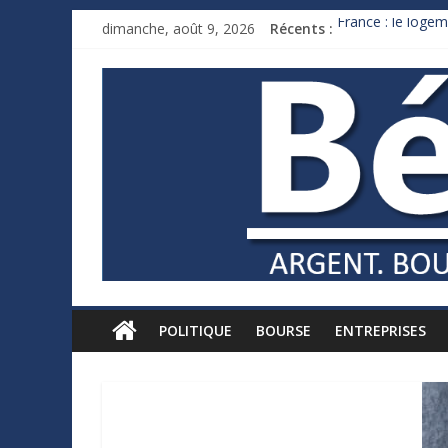
dimanche, août 9, 2026
Récents :
France : le logem
Des milliards de
Royaume-Uni : An
Xavier Niel, le mi
Ruée des fortunes
POLITIQUE
BOURSE
ENTREPRISES