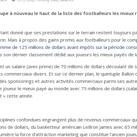
pe à nouveau le haut de la liste des footballeurs les mieux
ant donné que ses prestations sur le terrain restent toujours p
urin. Mais à propos des gains promis aux footballeurs pour le c
somme de 125 millions de dollars avant impôts sur la période con
s son dernier classement dédié aux joueurs les mieux payés de la
un salaire (avec prime) de 70 millions de dollars découlant de
 commerciaux divers. Et sur ce dernier plan, le quintuple Ballon 
 des sponsorings et autres activités commerciaux parmi ses autr
 le joueur le mieux payé au monde avec 75 millions de dollars (sal
t » cette année.
isciplines confondues engrangent plus de revenus commerciaux que
ons de dollars, du basketteur américain LeBron James avec 65 mil
umière la force d’attraction marketing que constitue l’ancien joueu