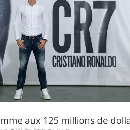
homme aux 125 millions de doll
,
,
,
,
aire
CR7
foot
Forbes
nike
salaires