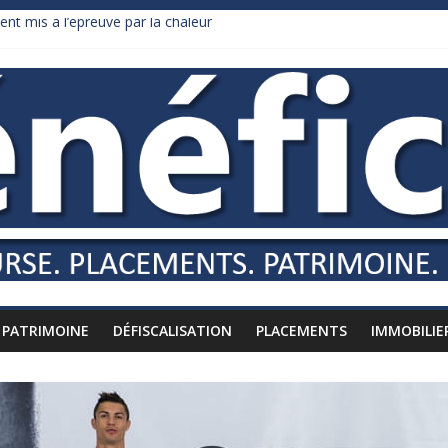
ent mis à l’épreuve par la chaleur
 dollars de droits de douane déjà remboursés par Washington
dy Burnham recule sur l’impôt
lliardaire qui ne touche presque rien
 russes vers l’étranger
PATRIMOINE
DÉFISCALISATION
PLACEMENTS
IMMOBILIE