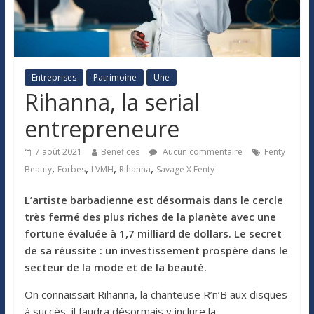
Entreprises
Patrimoine
Une
Rihanna, la serial
entrepreneure
7 août 2021
Benefices
Aucun commentaire
Fenty
,
,
,
,
Beauty
Forbes
LVMH
Rihanna
Savage X Fenty
L’artiste barbadienne est désormais dans le cercle
très fermé des plus riches de la planète avec une
fortune évaluée à
1,7 milliard de dollars. Le secret
de sa réussite : un investissement prospère dans le
secteur de la mode et de la beauté.
On connaissait Rihanna, la chanteuse R’n’B aux disques
à succès, il faudra désormais y inclure la