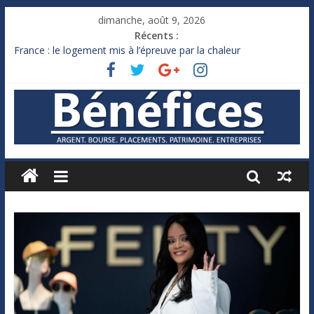
dimanche, août 9, 2026
Récents :
France : le logement mis à l’épreuve par la chaleur
Des milliards de dollars de droits de douane déjà remboursés
par Washington
Royaume-Uni : Andy Burnham recule sur l’impôt
Xavier Niel, le milliardaire qui ne touche presque rien
Ruée des fortunes russes vers l’étranger