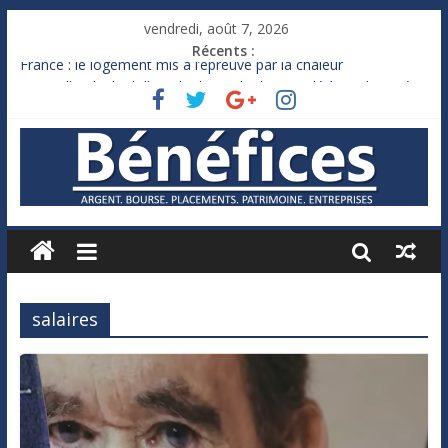
vendredi, août 7, 2026
Récents :
France : le logement mis à l’épreuve par la chaleur
Des milliards de dollars de droits de douane déjà remboursés
par Washington
Royaume-Uni : Andy Burnham recule sur l’impôt
Xavier Niel, le milliardaire qui ne touche presque rien
Ruée des fortunes russes vers l’étranger
salaires