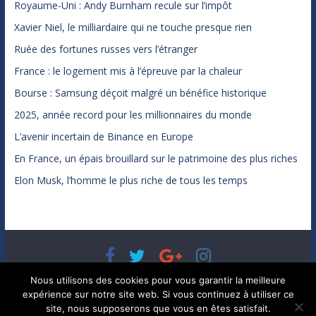
Royaume-Uni : Andy Burnham recule sur l’impôt
Xavier Niel, le milliardaire qui ne touche presque rien
Ruée des fortunes russes vers l’étranger
France : le logement mis à l’épreuve par la chaleur
Bourse : Samsung déçoit malgré un bénéfice historique
2025, année record pour les millionnaires du monde
L’avenir incertain de Binance en Europe
En France, un épais brouillard sur le patrimoine des plus riches
Elon Musk, l’homme le plus riche de tous les temps
Copyright © 2026
Bénéfices, l'actualité de votre argent, de
Nous utilisons des cookies pour vous garantir la meilleure
votre patrimoine et de vos placements
. Tous droits réservés.
expérience sur notre site web. Si vous continuez à utiliser ce
Theme ColorMag par
ThemeGrill.
. Propulsé par
WordPress
.
site, nous supposerons que vous en êtes satisfait.