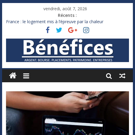
vendredi, août 7, 2026
Récents :
France : le logement mis à l’épreuve par la chaleur
Des milliards de dollars de droits de douane déjà remboursés
par Washington
Royaume-Uni : Andy Burnham recule sur l’impôt
Xavier Niel, le milliardaire qui ne touche presque rien
Ruée des fortunes russes vers l’étranger