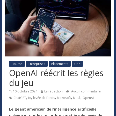
Bourse
Entreprises
Placements
Une
OpenAI réécrit les règles
du jeu
10 octobre 2024
La rédaction
Aucun commentaire
,
,
,
,
,
ChatGPT
IA
levée de fonds
Microsoft
Musk
OpenAI
Le géant américain de l’intelligence artificielle
pulvérise tous les records en matière de levée de