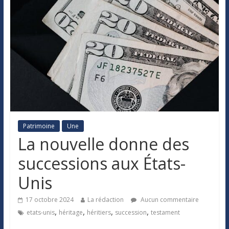
Patrimoine
Une
La nouvelle donne des
successions aux États-
Unis
17 octobre 2024
La rédaction
Aucun commentaire
,
,
,
,
etats-unis
héritage
héritiers
succession
testament