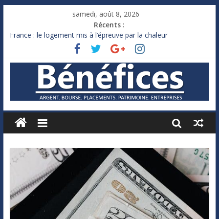
samedi, août 8, 2026
Récents :
France : le logement mis à l’épreuve par la chaleur
Des milliards de dollars de droits de douane déjà remboursés
par Washington
Royaume-Uni : Andy Burnham recule sur l’impôt
Xavier Niel, le milliardaire qui ne touche presque rien
Ruée des fortunes russes vers l’étranger