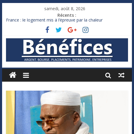
samedi, août 8, 2026
Récents :
France : le logement mis à l’épreuve par la chaleur
Des milliards de dollars de droits de douane déjà remboursés
par Washington
Royaume-Uni : Andy Burnham recule sur l’impôt
Xavier Niel, le milliardaire qui ne touche presque rien
Ruée des fortunes russes vers l’étranger