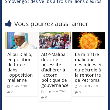
Smovengo : des Vélibs a trois millions d’euros
→
Vous pourrez aussi aimer
Aliou Diallo,
ADP-Maliba :
La ministre
en position
devoir et
malienne
de force
nécessité
des mines et
dans
d’adhérer à
du pétrole à
l’opposition
l’accord
la rencontre
malienne
politique de
de Petroma
gouvernance
23 août 2018
29 juillet 2019
23 janvier 2020
0
0
0