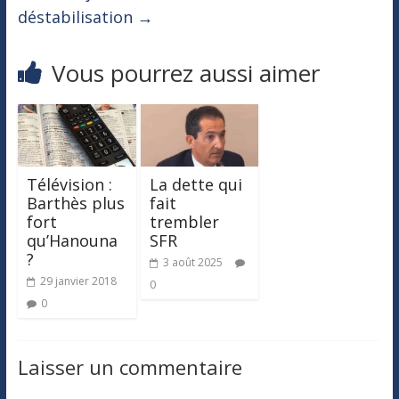
déstabilisation
→
Vous pourrez aussi aimer
Télévision :
La dette qui
Barthès plus
fait
fort
trembler
qu’Hanouna
SFR
?
3 août 2025
29 janvier 2018
0
0
Laisser un commentaire