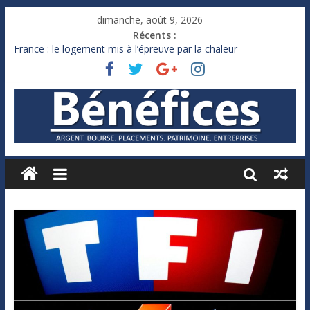
dimanche, août 9, 2026
Récents :
France : le logement mis à l’épreuve par la chaleur
Des milliards de dollars de droits de douane déjà remboursés
par Washington
Royaume-Uni : Andy Burnham recule sur l’impôt
Xavier Niel, le milliardaire qui ne touche presque rien
Ruée des fortunes russes vers l’étranger