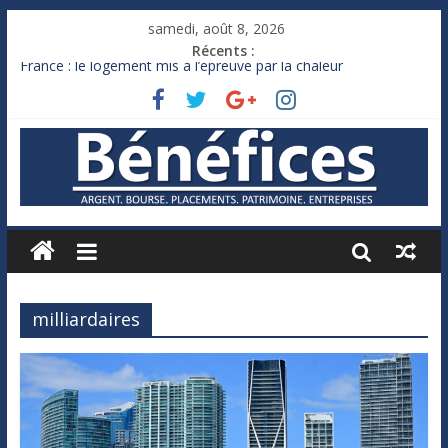
samedi, août 8, 2026
Récents :
France : le logement mis à l’épreuve par la chaleur
Des milliards de dollars de droits de douane déjà remboursés
par Washington
Royaume-Uni : Andy Burnham recule sur l’impôt
Xavier Niel, le milliardaire qui ne touche presque rien
Ruée des fortunes russes vers l’étranger
milliardaires