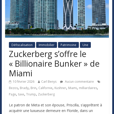
Défiscalisation
Immobilier
Patrimoine
Une
Zuckerberg s’offre le
« Billionaire Bunker » de
Miami
10 février 2026
Carl Benys
Aucun commentaire
,
,
,
,
,
,
,
Bezos
Brady
Brin
Californie
Kushner
Miami
milliardaires
,
,
,
Page
taxe
Trump
Zuckerberg
Le patron de Meta et son épouse, Priscilla, s’apprêtent à
acquérir une luxueuse demeure en Floride, dans un