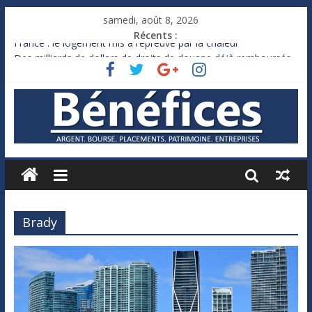
samedi, août 8, 2026
Récents :
France : le logement mis à l’épreuve par la chaleur
Des milliards de dollars de droits de douane déjà remboursés
par Washington
Royaume-Uni : Andy Burnham recule sur l’impôt
Xavier Niel, le milliardaire qui ne touche presque rien
Ruée des fortunes russes vers l’étranger
Brady