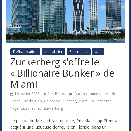
Défiscalisation
Immobilier
Patrimoine
Une
Zuckerberg s’offre le
« Billionaire Bunker » de
Miami
10 février 2026
Carl Benys
Aucun commentaire
,
,
,
,
,
,
,
Bezos
Brady
Brin
Californie
Kushner
Miami
milliardaires
,
,
,
Page
taxe
Trump
Zuckerberg
Le patron de Meta et son épouse, Priscilla, s’apprêtent à
acquérir une luxueuse demeure en Floride, dans un