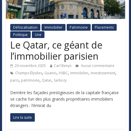
Défiscalisation
Immobilier
Patrimoine
Placements
Politique
Une
Le Qatar, ce géant de
l’immobilier parisien
20 novembre 2025
Carl Benys
Aucun commentaire
,
,
,
,
,
Champs-Élysées
Guaino
HSBC
immobilier
investissement
,
,
,
paris
patrimoine
Qatar
Sarkozy
Derrière les façades prestigieuses de la capitale française
se cache l’un des plus grands propriétaires immobiliers
étrangers : l’émirat du
Lire la suite