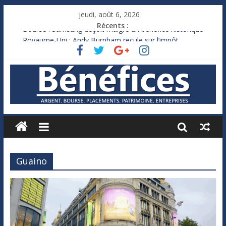
jeudi, août 6, 2026
Récents :
Bourse : Samsung déçoit malgré un bénéfice historique
Royaume-Uni : Andy Burnham recule sur l’impôt
Xavier Niel, le milliardaire qui ne touche presque rien
Ruée des fortunes russes vers l’étranger
France : le logement mis à l’épreuve par la chaleur
Guaino