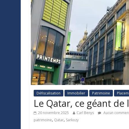
Défiscalisation
Immobilier
Patrimoine
Placem
Le Qatar, ce géant de 
20 novembre 2025
Carl Benys
Aucun comment
,
,
patrimoine
Qatar
Sarkozy