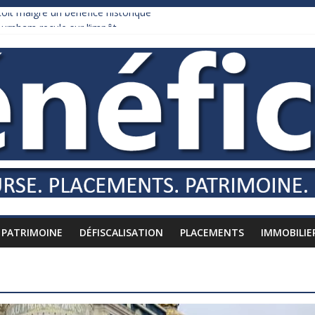
it malgré un bénéfice historique
urnham recule sur l’impôt
daire qui ne touche presque rien
es vers l’étranger
is à l’épreuve par la chaleur
PATRIMOINE
DÉFISCALISATION
PLACEMENTS
IMMOBILIE