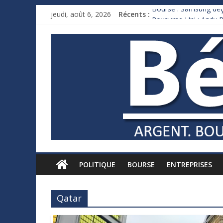
Bourse : Samsung déço
jeudi, août 6, 2026
Récents :
Royaume-Uni : Andy B
Xavier Niel, le milliar
Ruée des fortunes russ
France : le logement m
POLITIQUE
BOURSE
ENTREPRISES
Qatar