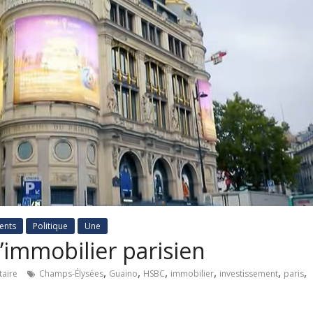
ents
Politique
Une
l’immobilier parisien
,
,
,
,
,
,
aire
Champs-Élysées
Guaino
HSBC
immobilier
investissement
paris