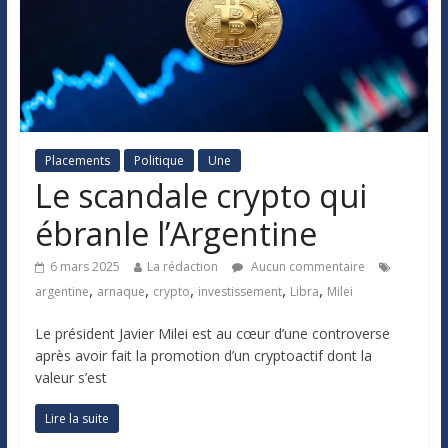
Placements
Politique
Une
Le scandale crypto qui
ébranle l’Argentine
6 mars 2025
La rédaction
Aucun commentaire
,
,
,
,
,
argentine
arnaque
crypto
investissement
Libra
Milei
Le président Javier Milei est au cœur d’une controverse
après avoir fait la promotion d’un cryptoactif dont la
valeur s’est
Lire la suite