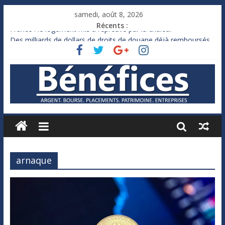
samedi, août 8, 2026
Récents :
France : le logement mis à l’épreuve par la chaleur
Des milliards de dollars de droits de douane déjà remboursés
par Washington
Royaume-Uni : Andy Burnham recule sur l’impôt
Xavier Niel, le milliardaire qui ne touche presque rien
Ruée des fortunes russes vers l’étranger
arnaque