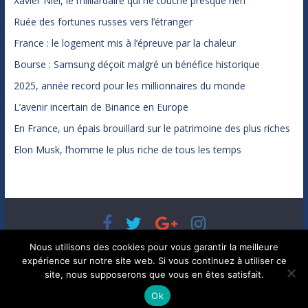
Xavier Niel, le milliardaire qui ne touche presque rien
Ruée des fortunes russes vers l’étranger
France : le logement mis à l’épreuve par la chaleur
Bourse : Samsung déçoit malgré un bénéfice historique
2025, année record pour les millionnaires du monde
L’avenir incertain de Binance en Europe
En France, un épais brouillard sur le patrimoine des plus riches
Elon Musk, l’homme le plus riche de tous les temps
Copyright © 2026
Bénéfices, l'actualité de votre argent, de
Nous utilisons des cookies pour vous garantir la meilleure
votre patrimoine et de vos placements
. Tous droits réservés.
expérience sur notre site web. Si vous continuez à utiliser ce
Theme ColorMag par
ThemeGrill.
. Propulsé par
WordPress
.
site, nous supposerons que vous en êtes satisfait.
Ok