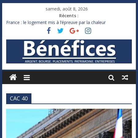
samedi, août 8, 2026
Récents :
France : le logement mis à l’épreuve par la chaleur
Des milliards de dollars de droits de douane déjà remboursés
par Washington
Royaume-Uni : Andy Burnham recule sur l’impôt
Xavier Niel, le milliardaire qui ne touche presque rien
Ruée des fortunes russes vers l’étranger
CAC 40