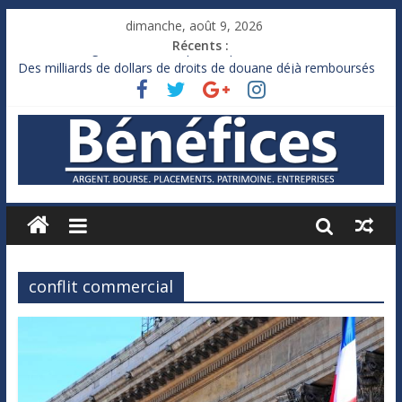
dimanche, août 9, 2026
Récents :
France : le logement mis à l’épreuve par la chaleur
Des milliards de dollars de droits de douane déjà remboursés
par Washington
Royaume-Uni : Andy Burnham recule sur l’impôt
Xavier Niel, le milliardaire qui ne touche presque rien
Ruée des fortunes russes vers l’étranger
conflit commercial