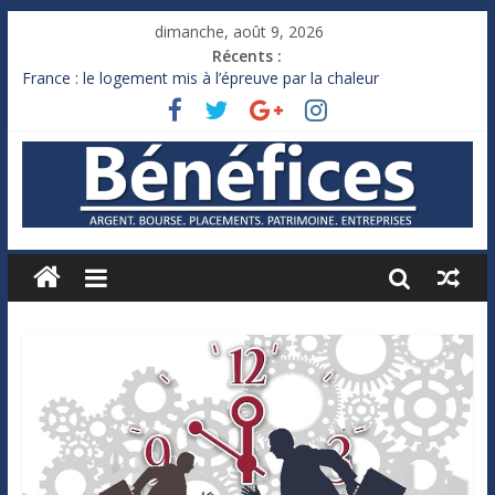
dimanche, août 9, 2026
Récents :
France : le logement mis à l’épreuve par la chaleur
Des milliards de dollars de droits de douane déjà remboursés
par Washington
Royaume-Uni : Andy Burnham recule sur l’impôt
Xavier Niel, le milliardaire qui ne touche presque rien
Ruée des fortunes russes vers l’étranger