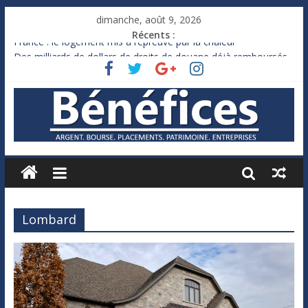
dimanche, août 9, 2026
Récents :
France : le logement mis à l’épreuve par la chaleur
Des milliards de dollars de droits de douane déjà remboursés
par Washington
Royaume-Uni : Andy Burnham recule sur l’impôt
Xavier Niel, le milliardaire qui ne touche presque rien
Ruée des fortunes russes vers l’étranger
Lombard