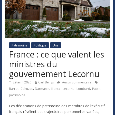
Patrimoine
Politique
Une
France : ce que valent les
ministres du
gouvernement Lecornu
29 avril 2026
Carl Benys
Aucun commentaire
,
,
,
,
,
,
,
Barrot
Cahuzac
Darmanin
france
Lecornu
Lombard
Papin
patrimoine
Les déclarations de patrimoine des membres de l’exécutif
français révèlent des trajectoires personnelles variées,