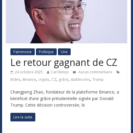
Patrimoine
Politique
Une
Le retour gagnant de CZ
24 octobre 2025
Carl Benys
Aucun commentaire
,
,
,
,
,
,
Biden
Binance
crypto
CZ
grâce
stablecoins
Trump
Changpeng Zhao, fondateur de la plateforme Binance, a
bénéficié d’une grâce présidentielle signée par Donald
Trump. Cette décision controversée, le
Lire la suite