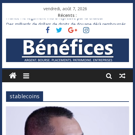
vendredi, août 7, 2026
Récents :
France : le logement mis à l’épreuve par la chaleur
Des milliards de dollars de droits de douane déjà remboursés
par Washington
Royaume-Uni : Andy Burnham recule sur l’impôt
Xavier Niel, le milliardaire qui ne touche presque rien
Ruée des fortunes russes vers l’étranger
stablecoins