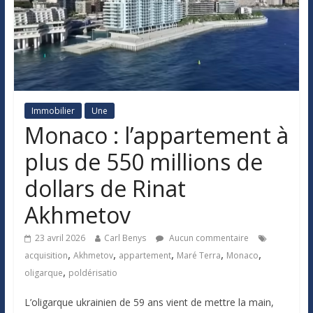
Immobilier
Une
Monaco : l’appartement à
plus de 550 millions de
dollars de Rinat
Akhmetov
23 avril 2026
Carl Benys
Aucun commentaire
,
,
,
,
,
acquisition
Akhmetov
appartement
Maré Terra
Monaco
,
oligarque
poldérisatio
L’oligarque ukrainien de 59 ans vient de mettre la main,