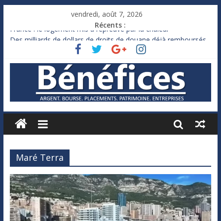
vendredi, août 7, 2026
Récents :
France : le logement mis à l’épreuve par la chaleur
Des milliards de dollars de droits de douane déjà remboursés
par Washington
Royaume-Uni : Andy Burnham recule sur l’impôt
Xavier Niel, le milliardaire qui ne touche presque rien
Ruée des fortunes russes vers l’étranger
Maré Terra