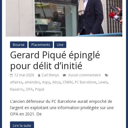
Bourse
Placements
Une
Gerard Piqué épinglé
pour délit d’initié
12 mai 2026
Carl Benys
Aucun commentaire
,
,
,
,
,
,
,
affaires
amendes
Aspy
Atrys
CNMV
FC Barcelone
Lewis
,
,
Navarro
OPA
Piqué
L’ancien défenseur du FC Barcelone aurait empoché de
l’argent en exploitant une information privilégiée sur une
OPA en 2021. De
Lire la suite