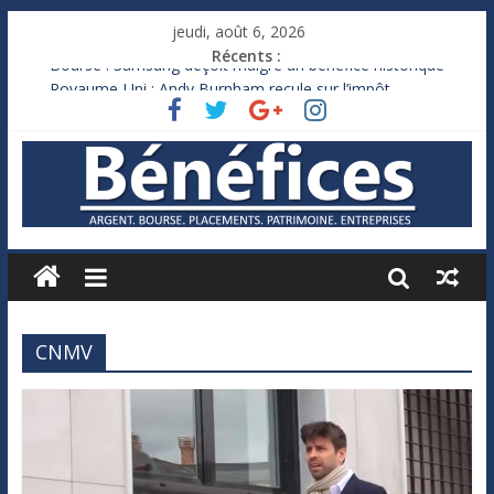
jeudi, août 6, 2026
Récents :
Bourse : Samsung déçoit malgré un bénéfice historique
Royaume-Uni : Andy Burnham recule sur l’impôt
Xavier Niel, le milliardaire qui ne touche presque rien
Ruée des fortunes russes vers l’étranger
France : le logement mis à l’épreuve par la chaleur
CNMV