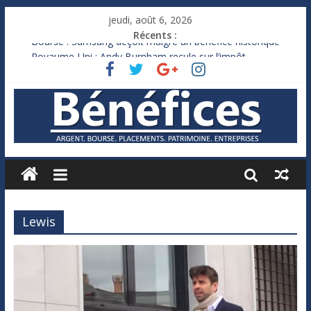
jeudi, août 6, 2026
Récents :
Bourse : Samsung déçoit malgré un bénéfice historique
Royaume-Uni : Andy Burnham recule sur l’impôt
Xavier Niel, le milliardaire qui ne touche presque rien
Ruée des fortunes russes vers l’étranger
France : le logement mis à l’épreuve par la chaleur
Lewis