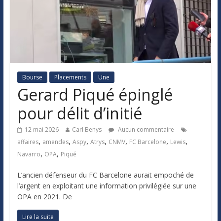
Bourse
Placements
Une
Gerard Piqué épinglé
pour délit d’initié
12 mai 2026
Carl Benys
Aucun commentaire
,
,
,
,
,
,
,
affaires
amendes
Aspy
Atrys
CNMV
FC Barcelone
Lewis
,
,
Navarro
OPA
Piqué
L’ancien défenseur du FC Barcelone aurait empoché de
l’argent en exploitant une information privilégiée sur une
OPA en 2021. De
Lire la suite