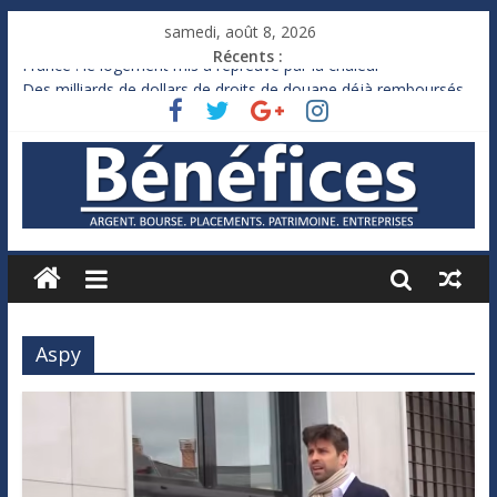
samedi, août 8, 2026
Récents :
France : le logement mis à l’épreuve par la chaleur
Des milliards de dollars de droits de douane déjà remboursés
par Washington
Royaume-Uni : Andy Burnham recule sur l’impôt
Xavier Niel, le milliardaire qui ne touche presque rien
Ruée des fortunes russes vers l’étranger
Aspy