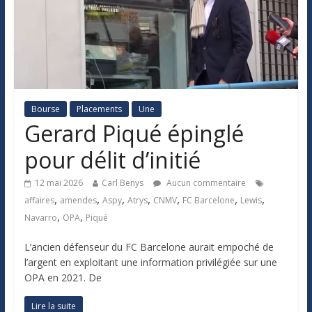
Bourse
Placements
Une
Gerard Piqué épinglé
pour délit d’initié
12 mai 2026
Carl Benys
Aucun commentaire
,
,
,
,
,
,
,
affaires
amendes
Aspy
Atrys
CNMV
FC Barcelone
Lewis
,
,
Navarro
OPA
Piqué
L’ancien défenseur du FC Barcelone aurait empoché de
l’argent en exploitant une information privilégiée sur une
OPA en 2021. De
Lire la suite