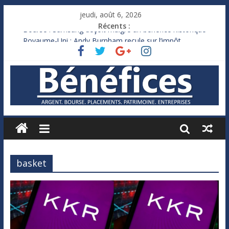
jeudi, août 6, 2026
Récents :
Bourse : Samsung déçoit malgré un bénéfice historique
Royaume-Uni : Andy Burnham recule sur l’impôt
Xavier Niel, le milliardaire qui ne touche presque rien
Ruée des fortunes russes vers l’étranger
France : le logement mis à l’épreuve par la chaleur
basket