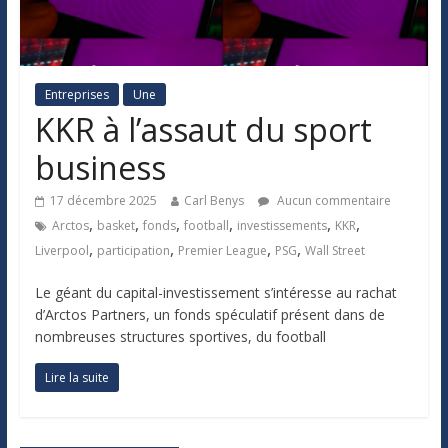
Entreprises
Une
KKR à l’assaut du sport
business
17 décembre 2025
Carl Benys
Aucun commentaire
,
,
,
,
,
,
Arctos
basket
fonds
football
investissements
KKR
,
,
,
,
Liverpool
participation
Premier League
PSG
Wall Street
Le géant du capital-investissement s’intéresse au rachat
d’Arctos Partners, un fonds spéculatif présent dans de
nombreuses structures sportives, du football
Lire la suite