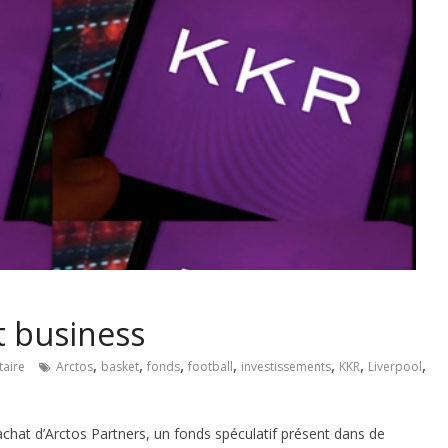
t business
,
,
,
,
,
,
,
aire
Arctos
basket
fonds
football
investissements
KKR
Liverpool
achat d’Arctos Partners, un fonds spéculatif présent dans de