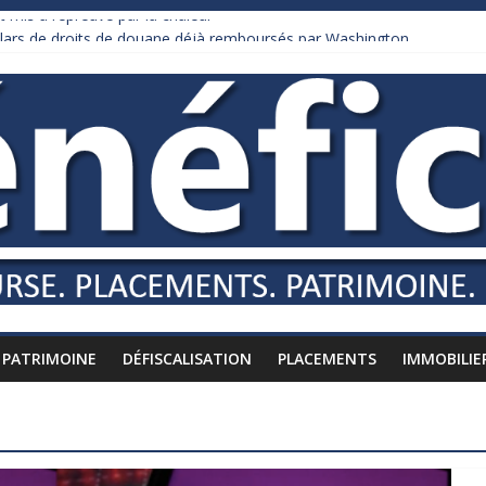
 mis à l’épreuve par la chaleur
ollars de droits de douane déjà remboursés par Washington
 Burnham recule sur l’impôt
iardaire qui ne touche presque rien
usses vers l’étranger
PATRIMOINE
DÉFISCALISATION
PLACEMENTS
IMMOBILIE