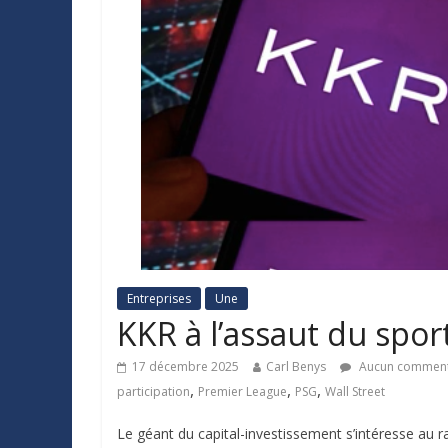
Entreprises
Une
KKR à l’assaut du spor
17 décembre 2025
Carl Benys
Aucun comment
,
,
,
participation
Premier League
PSG
Wall Street
Le géant du capital-investissement s’intéresse au r