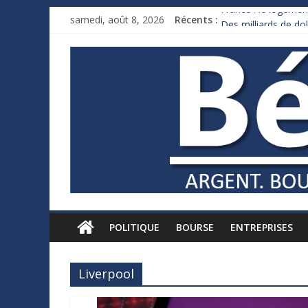
France : le logement
samedi, août 8, 2026
Récents :
Des milliards de d
Royaume-Uni : Andy
Xavier Niel, le mill
Ruée des fortunes r
POLITIQUE
BOURSE
ENTREPRISES
Liverpool