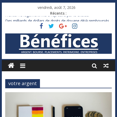
vendredi, août 7, 2026
Récents :
France : le logement mis à l’épreuve par la chaleur
Des milliards de dollars de droits de douane déjà remboursés
par Washington
Royaume-Uni : Andy Burnham recule sur l’impôt
Xavier Niel, le milliardaire qui ne touche presque rien
Ruée des fortunes russes vers l’étranger
votre argent