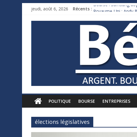
Bourse : Samsung déço
jeudi, août 6, 2026
Récents :
Royaume-Uni : Andy B
Xavier Niel, le milliar
Ruée des fortunes russ
France : le logement m
POLITIQUE
BOURSE
ENTREPRISES
élections législatives