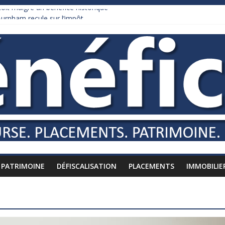
it malgré un bénéfice historique
urnham recule sur l’impôt
daire qui ne touche presque rien
es vers l’étranger
is à l’épreuve par la chaleur
PATRIMOINE
DÉFISCALISATION
PLACEMENTS
IMMOBILIE