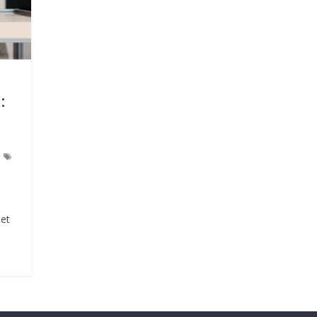
:
 et