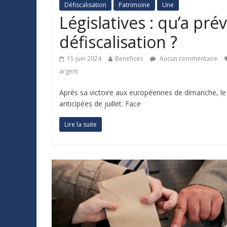
Défiscalisation
Patrimoine
Une
Législatives : qu’a pr
défiscalisation ?
15 juin 2024
Benefices
Aucun commentaire
argent
Après sa victoire aux européennes de dimanche, le
anticipées de juillet. Face
Lire la suite