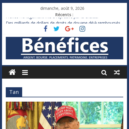
dimanche, août 9, 2026
Récents :
France : le logement mis à l’épreuve par la chaleur
Des milliards de dollars de droits de douane déjà remboursés
par Washington
Royaume-Uni : Andy Burnham recule sur l’impôt
Xavier Niel, le milliardaire qui ne touche presque rien
Ruée des fortunes russes vers l’étranger
Tan