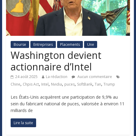
Bourse
Entreprises
Placements
Une
Washington devient
actionnaire d’Intel
24 août 2025
La rédaction
Aucun commentaire
,
,
,
,
,
,
,
Chine
Chpis Act
Intel
Nvidia
puces
SoftBank
Tan
Trump
Les États-Unis acquièrent une participation de 9,9% au
sein du fabricant national de puces, valorisée à environ 11
milliards de
Lire la suite