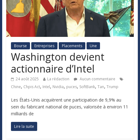
Bourse
Entreprises
Placements
Une
Washington devient
actionnaire d’Intel
24 août 2025
La rédaction
Aucun commentaire
,
,
,
,
,
,
,
Chine
Chpis Act
Intel
Nvidia
puces
SoftBank
Tan
Trump
Les États-Unis acquièrent une participation de 9,9% au
sein du fabricant national de puces, valorisée à environ 11
milliards de
Lire la suite