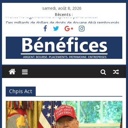
samedi, août 8, 2026
Récents :
France : le logement mis à l’épreuve par la chaleur
Des milliards de dollars de droits de douane déjà remboursés
par Washington
Royaume-Uni : Andy Burnham recule sur l’impôt
Xavier Niel, le milliardaire qui ne touche presque rien
Ruée des fortunes russes vers l’étranger
Chpis Act